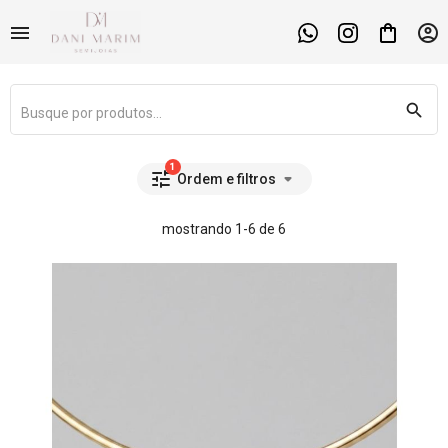
shopping_bag
menu
account_circle
search
1
tune
arrow_drop_down
Ordem e filtros
mostrando 1-6 de 6